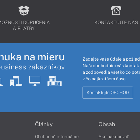
MOŽNOSTI DORUČENIA
KONTAKTUJTE NÁS
A PLATBY
nuka na mieru
Zadajte vaše údaje a požiad
business zákazníkov
Naši obchodníci vás kontakt
a zodpovedia všetko čo pot
v čo najkratšom čase.
Kontaktujte OBCHOD
Články
Obsah
Obchodné informácie
Ako nakupovať