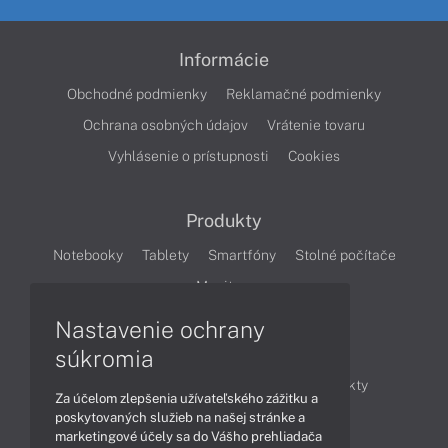
Informácie
Obchodné podmienky
Reklamačné podmienky
Ochrana osobných údajov
Vrátenie tovaru
Vyhlásenie o prístupnosti
Cookies
Produkty
Notebooky
Tablety
Smartfóny
Stolné počítače
Monitory
Nastavenie ochrany
Články
súkromia
Obchodné informácie
Novinky
Produkty
Za účelom zlepšenia užívateľského zážitku a
Technológie
Videá
poskytovaných služieb na našej stránke a
marketingové účely sa do Vášho prehliadača