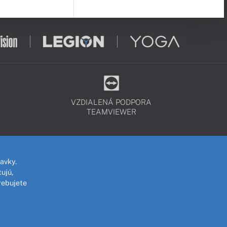
VZDIALENÁ PODPORA
TEAMVIEWER
avky.
ujú,
rebujete