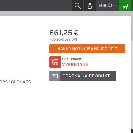
EUR
0,00
861,25 €
700,20 € bez DPH
NÁKUP MOŽNÝ IBA NA IČO / DIČ
Dostupnosť:
VYPREDANÉ
OTÁZKA NA PRODUKT
 / GPS / GLONASS