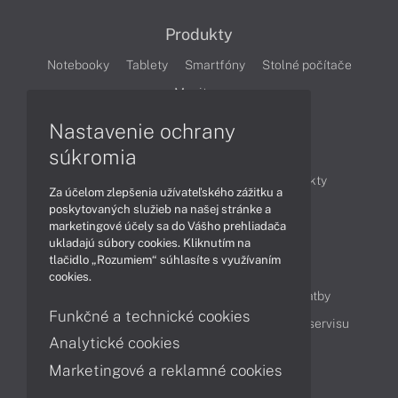
Produkty
Notebooky
Tablety
Smartfóny
Stolné počítače
Monitory
Nastavenie ochrany
Články
súkromia
Obchodné informácie
Novinky
Produkty
Za účelom zlepšenia užívateľského zážitku a
Technológie
Videá
poskytovaných služieb na našej stránke a
marketingové účely sa do Vášho prehliadača
ukladajú súbory cookies. Kliknutím na
tlačidlo „Rozumiem“ súhlasíte s využívaním
Obsah
cookies.
Ako nakupovať
Možnosti doručenia a platby
Funkčné a technické cookies
Podpora a servis
Servisné služby
Cenník servisu
Analytické cookies
Marketingové a reklamné cookies
Kontakty