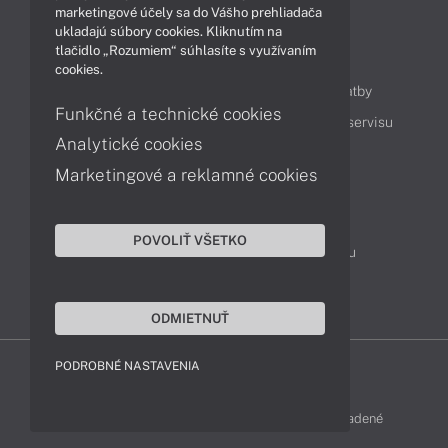
marketingové účely sa do Vášho prehliadača
ukladajú súbory cookies. Kliknutím na
tlačidlo „Rozumiem“ súhlasíte s využívaním
Obsah
cookies.
Ako nakupovať
Možnosti doručenia a platby
Funkčné a technické cookies
Podpora a servis
Servisné služby
Cenník servisu
Analytické cookies
Marketingové a reklamné cookies
Kontakty
043 4224 771
Obchodné oddelenie
POVOLIŤ VŠETKO
Servisné oddelenie
Reklamácia tovaru
TeamViewer (vzdialená podpora)
ODMIETNUŤ
PODROBNÉ NASTAVENIA
LENOVO-SHOP © 2013 - 2026 Všetky práva vyhradené