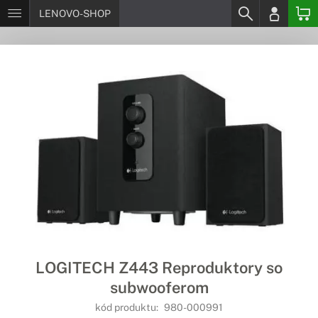
LENOVO-SHOP
LOGITECH Z443 Reproduktory so
subwooferom
kód produktu:
980-000991