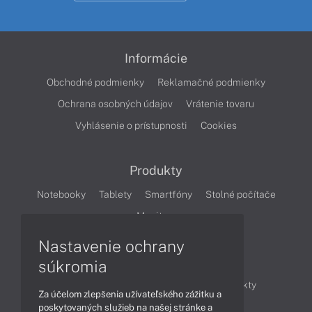
Informácie
Obchodné podmienky
Reklamačné podmienky
Ochrana osobných údajov
Vrátenie tovaru
Vyhlásenie o prístupnosti
Cookies
Produkty
Notebooky
Tablety
Smartfóny
Stolné počítače
Monitory
Nastavenie ochrany
Články
súkromia
Obchodné informácie
Novinky
Produkty
Za účelom zlepšenia užívateľského zážitku a
Technológie
Videá
poskytovaných služieb na našej stránke a