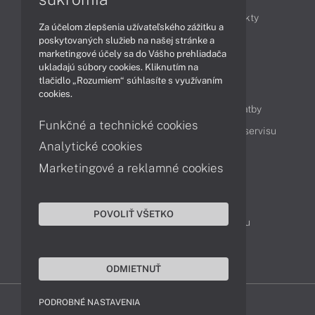
Obchodné informácie
Novinky
Produkty
Za účelom zlepšenia užívateľského zážitku a
Technológie
Videá
poskytovaných služieb na našej stránke a
marketingové účely sa do Vášho prehliadača
ukladajú súbory cookies. Kliknutím na
tlačidlo „Rozumiem“ súhlasíte s využívaním
Obsah
cookies.
Ako nakupovať
Možnosti doručenia a platby
Funkčné a technické cookies
Podpora a servis
Servisné služby
Cenník servisu
Analytické cookies
Marketingové a reklamné cookies
Kontakty
043 4224 771
Obchodné oddelenie
POVOLIŤ VŠETKO
Servisné oddelenie
Reklamácia tovaru
TeamViewer (vzdialená podpora)
ODMIETNUŤ
PODROBNÉ NASTAVENIA