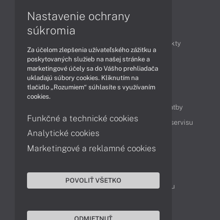
Nastavenie ochrany
Články
súkromia
Obchodné informácie
Novinky
Produkty
Za účelom zlepšenia užívateľského zážitku a
Technológie
Videá
poskytovaných služieb na našej stránke a
marketingové účely sa do Vášho prehliadača
ukladajú súbory cookies. Kliknutím na
tlačidlo „Rozumiem“ súhlasíte s využívaním
Obsah
cookies.
Ako nakupovať
Možnosti doručenia a platby
Funkčné a technické cookies
Podpora a servis
Servisné služby
Cenník servisu
Analytické cookies
Marketingové a reklamné cookies
Kontakty
043 4224 771
Obchodné oddelenie
POVOLIŤ VŠETKO
Servisné oddelenie
Reklamácia tovaru
TeamViewer (vzdialená podpora)
ODMIETNUŤ