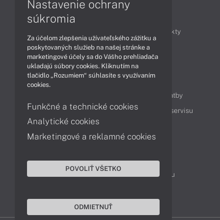
Nastavenie ochrany
Články
súkromia
Obchodné informácie
Novinky
Produkty
Za účelom zlepšenia užívateľského zážitku a
Technológie
Videá
poskytovaných služieb na našej stránke a
marketingové účely sa do Vášho prehliadača
ukladajú súbory cookies. Kliknutím na
tlačidlo „Rozumiem“ súhlasíte s využívaním
Obsah
cookies.
Ako nakupovať
Možnosti doručenia a platby
Funkčné a technické cookies
Podpora a servis
Servisné služby
Cenník servisu
Analytické cookies
Marketingové a reklamné cookies
Kontakty
043 4224 771
Obchodné oddelenie
POVOLIŤ VŠETKO
Servisné oddelenie
Reklamácia tovaru
TeamViewer (vzdialená podpora)
ODMIETNUŤ