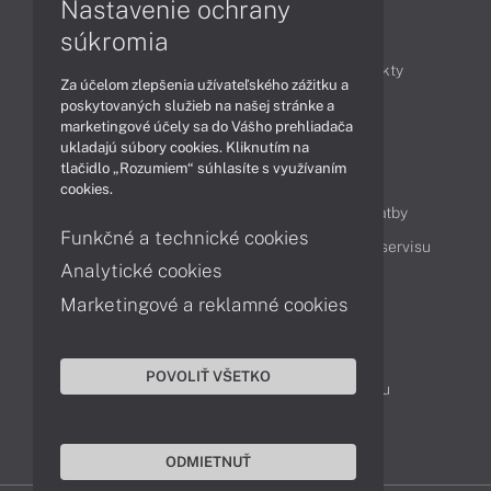
Nastavenie ochrany
Články
súkromia
Obchodné informácie
Novinky
Produkty
Za účelom zlepšenia užívateľského zážitku a
Technológie
Videá
poskytovaných služieb na našej stránke a
marketingové účely sa do Vášho prehliadača
ukladajú súbory cookies. Kliknutím na
tlačidlo „Rozumiem“ súhlasíte s využívaním
Obsah
cookies.
Ako nakupovať
Možnosti doručenia a platby
Funkčné a technické cookies
Podpora a servis
Servisné služby
Cenník servisu
Analytické cookies
Marketingové a reklamné cookies
Kontakty
043 4224 771
Obchodné oddelenie
POVOLIŤ VŠETKO
Servisné oddelenie
Reklamácia tovaru
TeamViewer (vzdialená podpora)
ODMIETNUŤ