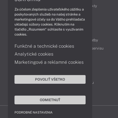
Obchodné informácie
Novinky
Produkty
Za účelom zlepšenia užívateľského zážitku a
Technológie
Videá
poskytovaných služieb na našej stránke a
marketingové účely sa do Vášho prehliadača
ukladajú súbory cookies. Kliknutím na
tlačidlo „Rozumiem“ súhlasíte s využívaním
Obsah
cookies.
Ako nakupovať
Možnosti doručenia a platby
Funkčné a technické cookies
Podpora a servis
Servisné služby
Cenník servisu
Analytické cookies
Marketingové a reklamné cookies
Kontakty
043 4224 771
Obchodné oddelenie
POVOLIŤ VŠETKO
Servisné oddelenie
Reklamácia tovaru
TeamViewer (vzdialená podpora)
ODMIETNUŤ
PODROBNÉ NASTAVENIA