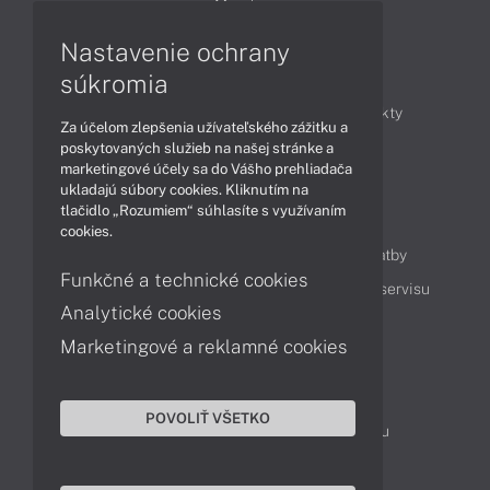
Monitory
Nastavenie ochrany
Články
súkromia
Obchodné informácie
Novinky
Produkty
Za účelom zlepšenia užívateľského zážitku a
Technológie
Videá
poskytovaných služieb na našej stránke a
marketingové účely sa do Vášho prehliadača
ukladajú súbory cookies. Kliknutím na
tlačidlo „Rozumiem“ súhlasíte s využívaním
Obsah
cookies.
Ako nakupovať
Možnosti doručenia a platby
Funkčné a technické cookies
Podpora a servis
Servisné služby
Cenník servisu
Analytické cookies
Marketingové a reklamné cookies
Kontakty
043 4224 771
Obchodné oddelenie
POVOLIŤ VŠETKO
Servisné oddelenie
Reklamácia tovaru
TeamViewer (vzdialená podpora)