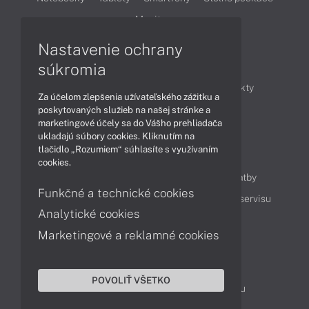
Monitory
Nastavenie ochrany
Články
súkromia
Obchodné informácie
Novinky
Produkty
Za účelom zlepšenia užívateľského zážitku a
Technológie
Videá
poskytovaných služieb na našej stránke a
marketingové účely sa do Vášho prehliadača
ukladajú súbory cookies. Kliknutím na
tlačidlo „Rozumiem“ súhlasíte s využívaním
Obsah
cookies.
Ako nakupovať
Možnosti doručenia a platby
Funkčné a technické cookies
Podpora a servis
Servisné služby
Cenník servisu
Analytické cookies
Marketingové a reklamné cookies
Kontakty
043 4224 771
Obchodné oddelenie
POVOLIŤ VŠETKO
Servisné oddelenie
Reklamácia tovaru