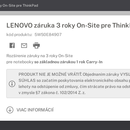
y On-Site pre ThinkPad
LENOVO záruka 3 roky On-Site pre Thin
kód produktu:
5WS0E84907
Rozšírenie záruky na 3 roky On-Site
pre notebooky
so základnou zárukou 1 rok Carry-In
PRODUKT NIE JE MOŽNÉ VRÁTIŤ. Objednaním záruky VY
SÚHLAS so začatím poskytovania elektronického obsahu 
lehoty na odstúpenie od zmluvy, čím strácate právo na ods
v zmysle §7 zákona č. 102/2014 Z. z.
VIAC INFORMÁCIÍ