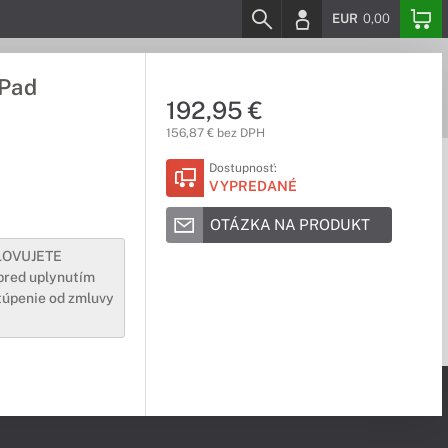
EUR
0,00
kPad
192,95 €
156,87 € bez DPH
Dostupnosť:
VYPREDANÉ
OTÁZKA NA PRODUKT
SLOVUJETE
pred uplynutím
túpenie od zmluvy