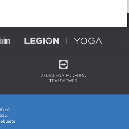
VZDIALENÁ PODPORA
TEAMVIEWER
avky.
ujú,
rebujete