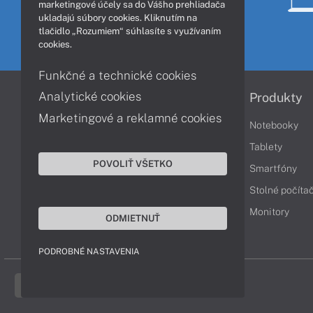
marketingové účely sa do Vášho prehliadača
ukladajú súbory cookies. Kliknutím na
tlačidlo „Rozumiem“ súhlasíte s využívaním
cookies.
Funkčné a technické cookies
Analytické cookies
Informácie
Produkty
Marketingové a reklamné cookies
Obchodné podmienky
Notebooky
Reklamačné podmienky
Tablety
POVOLIŤ VŠETKO
Ochrana osobných údajov
Smartfóny
Vrátenie tovaru
Stolné počíta
Vyhlásenie o prístupnosti
Monitory
ODMIETNUŤ
Cookies
PODROBNÉ NASTAVENIA