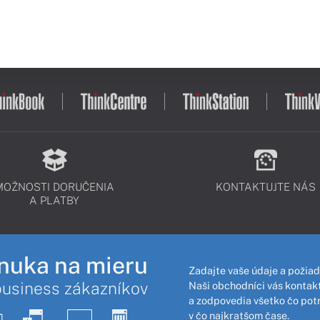
MOŽNOSTI DORUČENIA
KONTAKTUJTE NÁS
A PLATBY
nuka na mieru
Zadajte vaše údaje a požiad
business zákazníkov
Naši obchodníci vás kontakt
a zodpovedia všetko čo pot
v čo najkratšom čase.