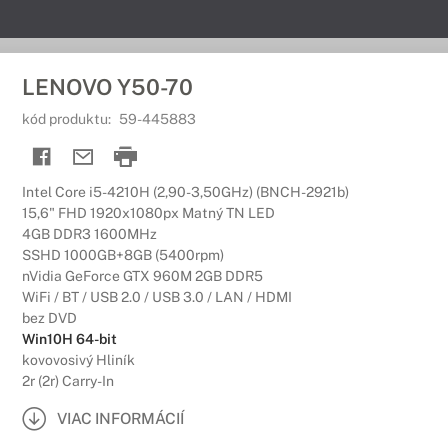
LENOVO Y50-70
kód produktu:
59-445883
Intel Core i5-4210H (2,90-3,50GHz) (BNCH-2921b)
15,6" FHD 1920x1080px Matný TN LED
4GB DDR3 1600MHz
SSHD 1000GB+8GB (5400rpm)
nVidia GeForce GTX 960M 2GB DDR5
WiFi / BT / USB 2.0 / USB 3.0 / LAN / HDMI
bez DVD
Win10H 64-bit
kovovosivý Hliník
2r (2r) Carry-In
VIAC INFORMÁCIÍ