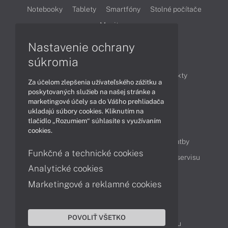
Notebooky
Tablety
Smartfóny
Stolné počítače
Monitory
Nastavenie ochrany
Články
súkromia
Obchodné informácie
Novinky
Produkty
Za účelom zlepšenia užívateľského zážitku a
Technológie
Videá
poskytovaných služieb na našej stránke a
marketingové účely sa do Vášho prehliadača
ukladajú súbory cookies. Kliknutím na
tlačidlo „Rozumiem“ súhlasíte s využívaním
Obsah
cookies.
Ako nakupovať
Možnosti doručenia a platby
Funkčné a technické cookies
Podpora a servis
Servisné služby
Cenník servisu
Analytické cookies
Marketingové a reklamné cookies
Kontakty
043 4224 771
Obchodné oddelenie
POVOLIŤ VŠETKO
Servisné oddelenie
Reklamácia tovaru