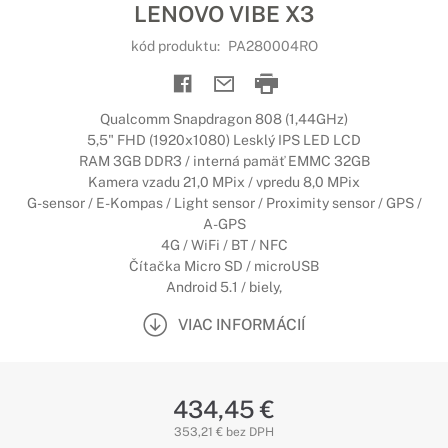
LENOVO VIBE X3
kód produktu:
PA280004RO
Qualcomm Snapdragon 808 (1,44GHz)
5,5" FHD (1920x1080) Lesklý IPS LED LCD
RAM 3GB DDR3 / interná pamäť EMMC 32GB
Kamera vzadu 21,0 MPix / vpredu 8,0 MPix
G-sensor / E-Kompas / Light sensor / Proximity sensor / GPS /
A-GPS
4G / WiFi / BT / NFC
Čítačka Micro SD / microUSB
Android 5.1 / biely,
VIAC INFORMÁCIÍ
434,45 €
353,21 € bez DPH