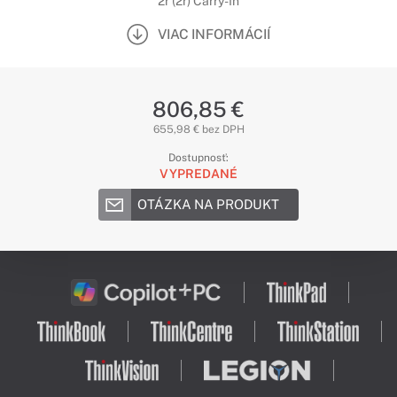
2r (2r) Carry-In
VIAC INFORMÁCIÍ
806,85 €
655,98 € bez DPH
Dostupnosť:
VYPREDANÉ
OTÁZKA NA PRODUKT