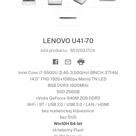
LENOVO U41-70
kód produktu:
80JV00J7CK
Intel Core i7-5500U (2,40-3,00GHz) (BNCH-2714b)
14,0" FHD 1920x1080px Matný TN LED
8GB DDR3 1600MHz
SSD 256GB
nVidia GeForce 940M 2GB DDR3
WiFi / BT / USB 2.0 / USB 3.0 / LAN / HDMI
bez numerickej klávesnice
bez DVD
Win10H 64-bit
strieborný Plast