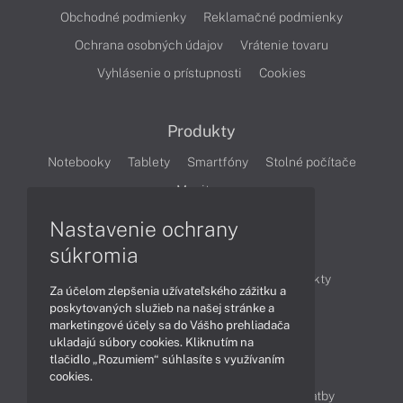
Obchodné podmienky
Reklamačné podmienky
Ochrana osobných údajov
Vrátenie tovaru
Vyhlásenie o prístupnosti
Cookies
Produkty
Notebooky
Tablety
Smartfóny
Stolné počítače
Monitory
Nastavenie ochrany
Články
súkromia
Obchodné informácie
Novinky
Produkty
Za účelom zlepšenia užívateľského zážitku a
Technológie
Videá
poskytovaných služieb na našej stránke a
marketingové účely sa do Vášho prehliadača
ukladajú súbory cookies. Kliknutím na
tlačidlo „Rozumiem“ súhlasíte s využívaním
Obsah
cookies.
Ako nakupovať
Možnosti doručenia a platby