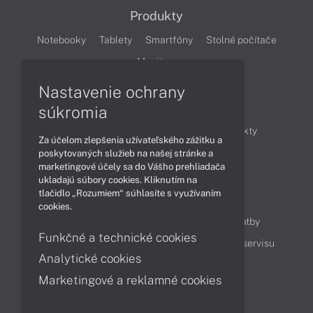
Produkty
Notebooky
Tablety
Smartfóny
Stolné počítače
Monitory
Nastavenie ochrany
Články
súkromia
Obchodné informácie
Novinky
Produkty
Za účelom zlepšenia užívateľského zážitku a
Technológie
Videá
poskytovaných služieb na našej stránke a
marketingové účely sa do Vášho prehliadača
ukladajú súbory cookies. Kliknutím na
tlačidlo „Rozumiem“ súhlasíte s využívaním
Obsah
cookies.
Ako nakupovať
Možnosti doručenia a platby
Funkčné a technické cookies
Podpora a servis
Servisné služby
Cenník servisu
Analytické cookies
Marketingové a reklamné cookies
Kontakty
043 4224 771
Obchodné oddelenie