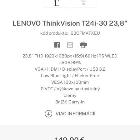
LENOVO ThinkVision T24i-30 23,8"
kód produktu:
63CFMATXEU
23,8" FHD 1920x1080px (16:9) 60Hz IPS WLED
sRGB 99%
VGA / HDMI / DisplayPort / USB 3.2
Low Blue Light / Flicker-Free
VESA 100x100mm
PIVOT / Výškovo nastaviteľný
čierny
3r (3r) Carry-In
VIAC INFORMÁCIÍ