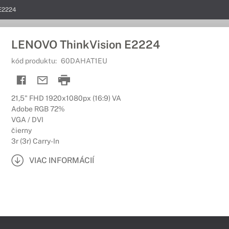
E2224
LENOVO ThinkVision E2224
kód produktu:
60DAHAT1EU
21,5" FHD 1920x1080px (16:9) VA
Adobe RGB 72%
VGA / DVI
čierny
3r (3r) Carry-In
VIAC INFORMÁCIÍ