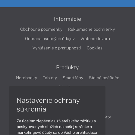
Informácie
Obchodné podmienky
Reklamačné podmienky
Ochrana osobných údajov
Vrátenie tovaru
Vyhlásenie o prístupnosti
Cookies
Produkty
Notebooky
Tablety
Smartfóny
Stolné počítače
Monitory
Nastavenie ochrany
Články
súkromia
Obchodné informácie
Novinky
Produkty
Za účelom zlepšenia užívateľského zážitku a
Technológie
Videá
poskytovaných služieb na našej stránke a
marketingové účely sa do Vášho prehliadača