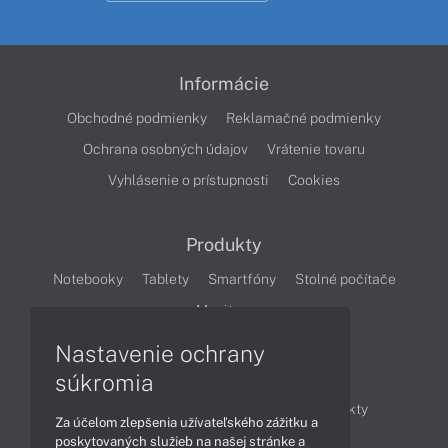
Informácie
Obchodné podmienky
Reklamačné podmienky
Ochrana osobných údajov
Vrátenie tovaru
Vyhlásenie o prístupnosti
Cookies
Produkty
Notebooky
Tablety
Smartfóny
Stolné počítače
Monitory
Nastavenie ochrany
Články
súkromia
Obchodné informácie
Novinky
Produkty
Za účelom zlepšenia užívateľského zážitku a
Technológie
Videá
poskytovaných služieb na našej stránke a