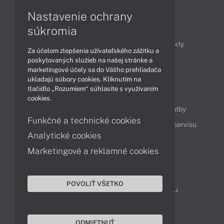
Nastavenie ochrany
Články
súkromia
Obchodné informácie
Novinky
Produkty
Za účelom zlepšenia užívateľského zážitku a
Technológie
Videá
poskytovaných služieb na našej stránke a
marketingové účely sa do Vášho prehliadača
ukladajú súbory cookies. Kliknutím na
tlačidlo „Rozumiem“ súhlasíte s využívaním
Obsah
cookies.
Ako nakupovať
Možnosti doručenia a platby
Funkčné a technické cookies
Podpora a servis
Servisné služby
Cenník servisu
Analytické cookies
Marketingové a reklamné cookies
Kontakty
043 4224 771
Obchodné oddelenie
POVOLIŤ VŠETKO
Servisné oddelenie
Reklamácia tovaru
TeamViewer (vzdialená podpora)
ODMIETNUŤ