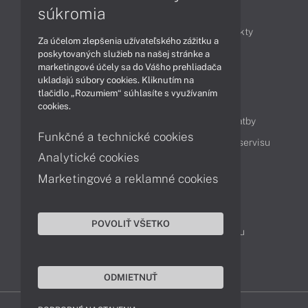
Články
súkromia
Obchodné informácie
Novinky
Produkty
Za účelom zlepšenia užívateľského zážitku a
Technológie
Videá
poskytovaných služieb na našej stránke a
marketingové účely sa do Vášho prehliadača
ukladajú súbory cookies. Kliknutím na
tlačidlo „Rozumiem“ súhlasíte s využívaním
Obsah
cookies.
Ako nakupovať
Možnosti doručenia a platby
Funkčné a technické cookies
Podpora a servis
Servisné služby
Cenník servisu
Analytické cookies
Marketingové a reklamné cookies
Kontakty
043 4224 771
Obchodné oddelenie
POVOLIŤ VŠETKO
Servisné oddelenie
Reklamácia tovaru
TeamViewer (vzdialená podpora)
ODMIETNUŤ