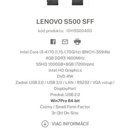
LENOVO S500 SFF
kód produktu:
10HSS00400
Intel Core i3-4170 (1,15-1,70GHz) (BNCH-3594b)
4GB DDR3 1600MHz
SSHD 1000GB+8GB (7200rpm)
Intel HD Graphics
DVD-RW
Zadné: USB 2.0 / USB 3.0 / LAN / RS232 / VGA vstup /
DisplayPort
Predné: USB 2.0
Win7Pro 64-bit
Čierny / Small Form Factor
3r (3r) On-Site
VIAC INFORMÁCIÍ