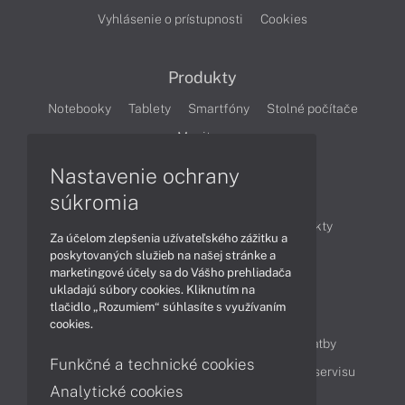
Vyhlásenie o prístupnosti
Cookies
Produkty
Notebooky
Tablety
Smartfóny
Stolné počítače
Monitory
Nastavenie ochrany
Články
súkromia
Obchodné informácie
Novinky
Produkty
Za účelom zlepšenia užívateľského zážitku a
Technológie
Videá
poskytovaných služieb na našej stránke a
marketingové účely sa do Vášho prehliadača
ukladajú súbory cookies. Kliknutím na
tlačidlo „Rozumiem“ súhlasíte s využívaním
Obsah
cookies.
Ako nakupovať
Možnosti doručenia a platby
Funkčné a technické cookies
Podpora a servis
Servisné služby
Cenník servisu
Analytické cookies