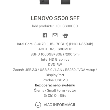
LENOVO S500 SFF
kód produktu:
10HSS00000
Intel Core i3-4170 (1,15-1,70GHz) (BNCH-3594b)
4GB DDR3 1600MHz
SSHD 1000GB+8GB (7200rpm)
Intel HD Graphics
DVD-RW
Zadné: USB 2.0 / USB 3.0 / LAN / RS232 / VGA vstup /
DisplayPort
Predné: USB 2.0
Bez operačného systému
Čierny / Small Form Factor
3r (3r) On-Site
VIAC INFORMÁCIÍ