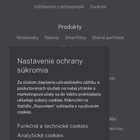
Vyhlásenie o prístupnosti
Cookies
Produkty
Notebooky
Tablety
Smartfóny
Stolné počítače
Monitory
Nastavenie ochrany
Články
súkromia
Obchodné informácie
Novinky
Produkty
Za účelom zlepšenia užívateľského zážitku a
Technológie
Videá
poskytovaných služieb na našej stránke a
marketingové účely sa do Vášho prehliadača
ukladajú súbory cookies. Kliknutím na
tlačidlo „Rozumiem“ súhlasíte s využívaním
Obsah
cookies.
Ako nakupovať
Možnosti doručenia a platby
Funkčné a technické cookies
Podpora a servis
Servisné služby
Cenník servisu
Analytické cookies