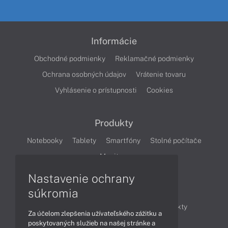
Informácie
Obchodné podmienky
Reklamačné podmienky
Ochrana osobných údajov
Vrátenie tovaru
Vyhlásenie o prístupnosti
Cookies
Produkty
Notebooky
Tablety
Smartfóny
Stolné počítače
Monitory
Nastavenie ochrany
Články
súkromia
Obchodné informácie
Novinky
Produkty
Za účelom zlepšenia užívateľského zážitku a
Technológie
Videá
poskytovaných služieb na našej stránke a