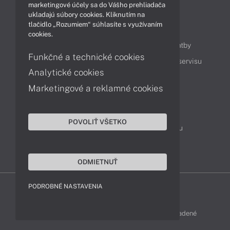
marketingové účely sa do Vášho prehliadača
ukladajú súbory cookies. Kliknutím na
tlačidlo „Rozumiem“ súhlasíte s využívaním
Obsah
cookies.
Ako nakupovať
Možnosti doručenia a platby
Funkčné a technické cookies
Podpora a servis
Servisné služby
Cenník servisu
Analytické cookies
Marketingové a reklamné cookies
Kontakty
043 4224 771
Obchodné oddelenie
POVOLIŤ VŠETKO
Servisné oddelenie
Reklamácia tovaru
TeamViewer (vzdialená podpora)
ODMIETNUŤ
PODROBNÉ NASTAVENIA
LENOVO-SHOP © 2013 - 2026 Všetky práva vyhradené