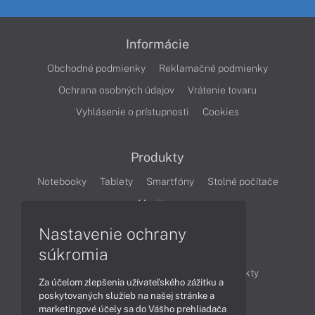
Informácie
Obchodné podmienky
Reklamačné podmienky
Ochrana osobných údajov
Vrátenie tovaru
Vyhlásenie o prístupnosti
Cookies
Produkty
Notebooky
Tablety
Smartfóny
Stolné počítače
Monitory
Nastavenie ochrany
Články
súkromia
Obchodné informácie
Novinky
Produkty
Za účelom zlepšenia užívateľského zážitku a
Technológie
Videá
poskytovaných služieb na našej stránke a
marketingové účely sa do Vášho prehliadača