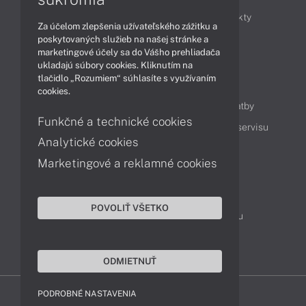
Obchodné informácie
Novinky
Produkty
Za účelom zlepšenia užívateľského zážitku a
Technológie
Videá
poskytovaných služieb na našej stránke a
marketingové účely sa do Vášho prehliadača
ukladajú súbory cookies. Kliknutím na
tlačidlo „Rozumiem“ súhlasíte s využívaním
Obsah
cookies.
Ako nakupovať
Možnosti doručenia a platby
Funkčné a technické cookies
Podpora a servis
Servisné služby
Cenník servisu
Analytické cookies
Marketingové a reklamné cookies
Kontakty
043 4224 771
Obchodné oddelenie
POVOLIŤ VŠETKO
Servisné oddelenie
Reklamácia tovaru
TeamViewer (vzdialená podpora)
ODMIETNUŤ
PODROBNÉ NASTAVENIA