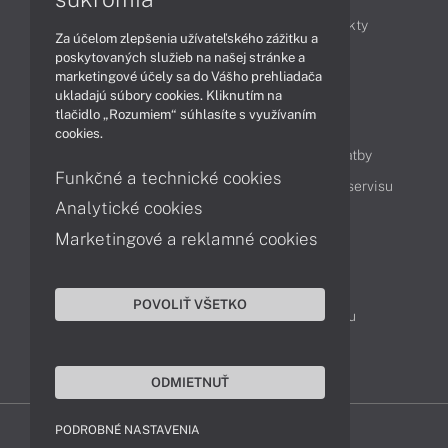
Obchodné informácie
Novinky
Produkty
Za účelom zlepšenia užívateľského zážitku a
Technológie
Videá
poskytovaných služieb na našej stránke a
marketingové účely sa do Vášho prehliadača
ukladajú súbory cookies. Kliknutím na
tlačidlo „Rozumiem“ súhlasíte s využívaním
Obsah
cookies.
Ako nakupovať
Možnosti doručenia a platby
Funkčné a technické cookies
Podpora a servis
Servisné služby
Cenník servisu
Analytické cookies
Marketingové a reklamné cookies
Kontakty
043 4224 771
Obchodné oddelenie
POVOLIŤ VŠETKO
Servisné oddelenie
Reklamácia tovaru
TeamViewer (vzdialená podpora)
ODMIETNUŤ
PODROBNÉ NASTAVENIA