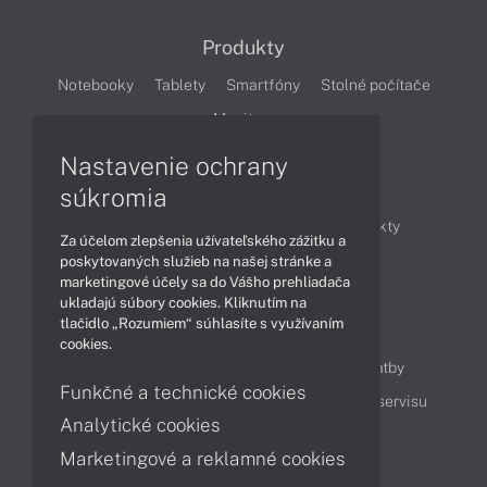
Produkty
Notebooky
Tablety
Smartfóny
Stolné počítače
Monitory
Nastavenie ochrany
Články
súkromia
Obchodné informácie
Novinky
Produkty
Za účelom zlepšenia užívateľského zážitku a
Technológie
Videá
poskytovaných služieb na našej stránke a
marketingové účely sa do Vášho prehliadača
ukladajú súbory cookies. Kliknutím na
tlačidlo „Rozumiem“ súhlasíte s využívaním
Obsah
cookies.
Ako nakupovať
Možnosti doručenia a platby
Funkčné a technické cookies
Podpora a servis
Servisné služby
Cenník servisu
Analytické cookies
Marketingové a reklamné cookies
Kontakty