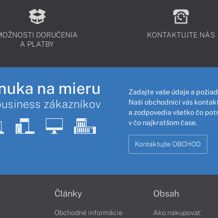
MOŽNOSTI DORUČENIA
KONTAKTUJTE NÁS
A PLATBY
nuka na mieru
Zadajte vaše údaje a požiad
business zákazníkov
Naši obchodníci vás kontakt
a zodpovedia všetko čo pot
v čo najkratšom čase.
Kontaktujte OBCHOD
Články
Obsah
Obchodné informácie
Ako nakupovať