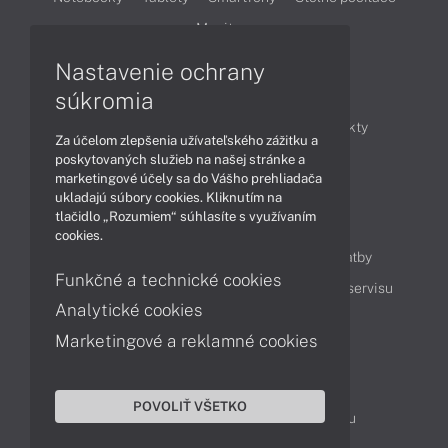
Monitory
Nastavenie ochrany
Články
súkromia
Obchodné informácie
Novinky
Produkty
Za účelom zlepšenia užívateľského zážitku a
Technológie
Videá
poskytovaných služieb na našej stránke a
marketingové účely sa do Vášho prehliadača
ukladajú súbory cookies. Kliknutím na
tlačidlo „Rozumiem“ súhlasíte s využívaním
Obsah
cookies.
Ako nakupovať
Možnosti doručenia a platby
Funkčné a technické cookies
Podpora a servis
Servisné služby
Cenník servisu
Analytické cookies
Marketingové a reklamné cookies
Kontakty
043 4224 771
Obchodné oddelenie
POVOLIŤ VŠETKO
Servisné oddelenie
Reklamácia tovaru