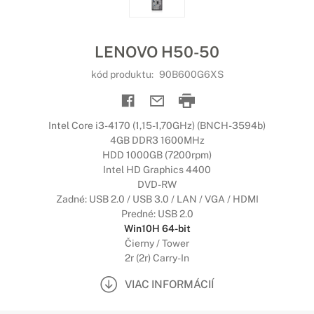
LENOVO H50-50
kód produktu:
90B600G6XS
Intel Core i3-4170 (1,15-1,70GHz) (BNCH-3594b)
4GB DDR3 1600MHz
HDD 1000GB (7200rpm)
Intel HD Graphics 4400
DVD-RW
Zadné: USB 2.0 / USB 3.0 / LAN / VGA / HDMI
Predné: USB 2.0
Win10H 64-bit
Čierny / Tower
2r (2r) Carry-In
VIAC INFORMÁCIÍ