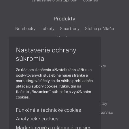
Vyhlásenie o prístupnosti
Cookies
Produkty
Notebooky
Tablety
Smartfóny
Stolné počítače
Monitory
Nastavenie ochrany
Články
súkromia
Obchodné informácie
Novinky
Produkty
Za účelom zlepšenia užívateľského zážitku a
Technológie
Videá
poskytovaných služieb na našej stránke a
marketingové účely sa do Vášho prehliadača
ukladajú súbory cookies. Kliknutím na
tlačidlo „Rozumiem“ súhlasíte s využívaním
Obsah
cookies.
Ako nakupovať
Možnosti doručenia a platby
Funkčné a technické cookies
Podpora a servis
Servisné služby
Cenník servisu
Analytické cookies
Marketingové a reklamné cookies