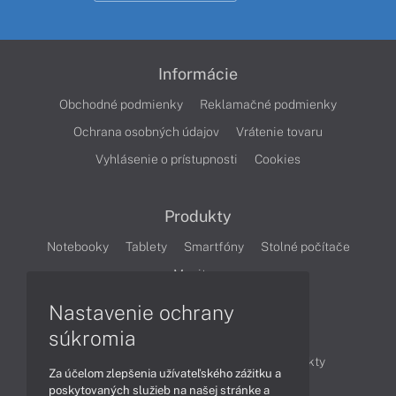
Informácie
Obchodné podmienky
Reklamačné podmienky
Ochrana osobných údajov
Vrátenie tovaru
Vyhlásenie o prístupnosti
Cookies
Produkty
Notebooky
Tablety
Smartfóny
Stolné počítače
Monitory
Nastavenie ochrany
Články
súkromia
Obchodné informácie
Novinky
Produkty
Za účelom zlepšenia užívateľského zážitku a
Technológie
Videá
poskytovaných služieb na našej stránke a