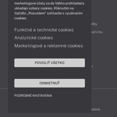
marketingové účely sa do Vášho prehliadača
ukladajú súbory cookies. Kliknutím na
tlačidlo „Rozumiem“ súhlasíte s využívaním
Obsah
cookies.
Ako nakupovať
Možnosti doručenia a platby
Funkčné a technické cookies
Podpora a servis
Servisné služby
Cenník servisu
Analytické cookies
Marketingové a reklamné cookies
Kontakty
043 4224 771
Obchodné oddelenie
POVOLIŤ VŠETKO
Servisné oddelenie
Reklamácia tovaru
TeamViewer (vzdialená podpora)
ODMIETNUŤ
PODROBNÉ NASTAVENIA
LENOVO-SHOP © 2013 - 2026 Všetky práva vyhradené