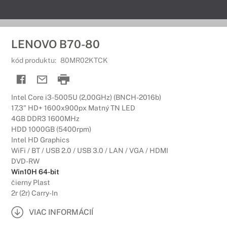
LENOVO B70-80
kód produktu:
80MR02KTCK
Intel Core i3-5005U (2,00GHz) (BNCH-2016b)
17,3" HD+ 1600x900px Matný TN LED
4GB DDR3 1600MHz
HDD 1000GB (5400rpm)
Intel HD Graphics
WiFi / BT / USB 2.0 / USB 3.0 / LAN / VGA / HDMI
DVD-RW
Win10H 64-bit
čierny Plast
2r (2r) Carry-In
VIAC INFORMÁCIÍ