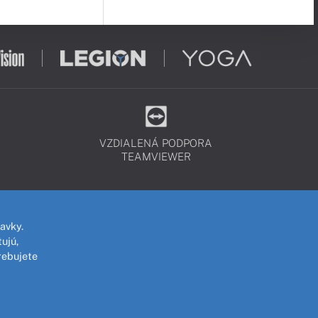
VZDIALENÁ PODPORA
TEAMVIEWER
avky.
ujú,
rebujete