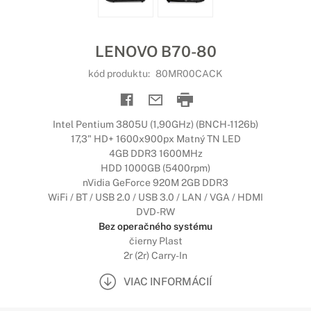
LENOVO B70-80
kód produktu:
80MR00CACK
Intel Pentium 3805U (1,90GHz) (BNCH-1126b)
17,3" HD+ 1600x900px Matný TN LED
4GB DDR3 1600MHz
HDD 1000GB (5400rpm)
nVidia GeForce 920M 2GB DDR3
WiFi / BT / USB 2.0 / USB 3.0 / LAN / VGA / HDMI
DVD-RW
Bez operačného systému
čierny Plast
2r (2r) Carry-In
VIAC INFORMÁCIÍ