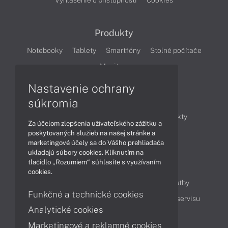
Vyhlásenie o prístupnosti
Cookies
Produkty
Notebooky
Tablety
Smartfóny
Stolné počítače
Monitory
Nastavenie ochrany
Články
súkromia
Obchodné informácie
Novinky
Produkty
Za účelom zlepšenia užívateľského zážitku a
Technológie
Videá
poskytovaných služieb na našej stránke a
marketingové účely sa do Vášho prehliadača
ukladajú súbory cookies. Kliknutím na
tlačidlo „Rozumiem“ súhlasíte s využívaním
Obsah
cookies.
Ako nakupovať
Možnosti doručenia a platby
Funkčné a technické cookies
Podpora a servis
Servisné služby
Cenník servisu
Analytické cookies
Marketingové a reklamné cookies