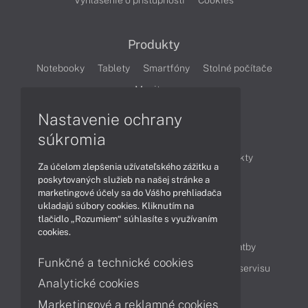
Vyhlásenie o prístupnosti
Cookies
Produkty
Notebooky
Tablety
Smartfóny
Stolné počítače
Monitory
Nastavenie ochrany
Články
súkromia
Obchodné informácie
Novinky
Produkty
Za účelom zlepšenia užívateľského zážitku a
Technológie
Videá
poskytovaných služieb na našej stránke a
marketingové účely sa do Vášho prehliadača
ukladajú súbory cookies. Kliknutím na
tlačidlo „Rozumiem“ súhlasíte s využívaním
Obsah
cookies.
Ako nakupovať
Možnosti doručenia a platby
Funkčné a technické cookies
Podpora a servis
Servisné služby
Cenník servisu
Analytické cookies
Marketingové a reklamné cookies