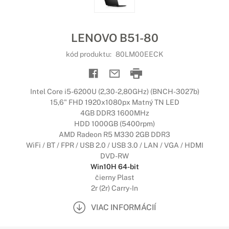
LENOVO B51-80
kód produktu:
80LM00EECK
Intel Core i5-6200U (2,30-2,80GHz) (BNCH-3027b)
15,6" FHD 1920x1080px Matný TN LED
4GB DDR3 1600MHz
HDD 1000GB (5400rpm)
AMD Radeon R5 M330 2GB DDR3
WiFi / BT / FPR / USB 2.0 / USB 3.0 / LAN / VGA / HDMI
DVD-RW
Win10H 64-bit
čierny Plast
2r (2r) Carry-In
VIAC INFORMÁCIÍ