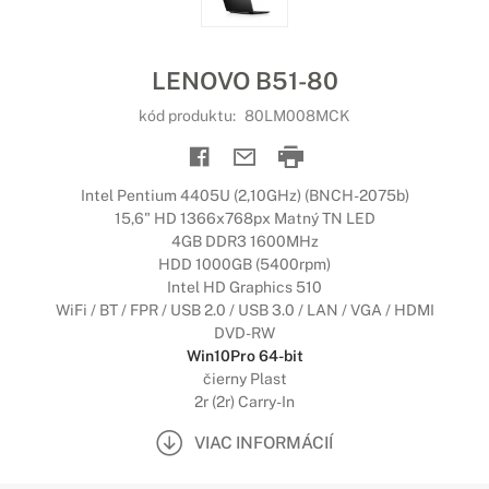
LENOVO B51-80
kód produktu:
80LM008MCK
Intel Pentium 4405U (2,10GHz) (BNCH-2075b)
15,6" HD 1366x768px Matný TN LED
4GB DDR3 1600MHz
HDD 1000GB (5400rpm)
Intel HD Graphics 510
WiFi / BT / FPR / USB 2.0 / USB 3.0 / LAN / VGA / HDMI
DVD-RW
Win10Pro 64-bit
čierny Plast
2r (2r) Carry-In
VIAC INFORMÁCIÍ