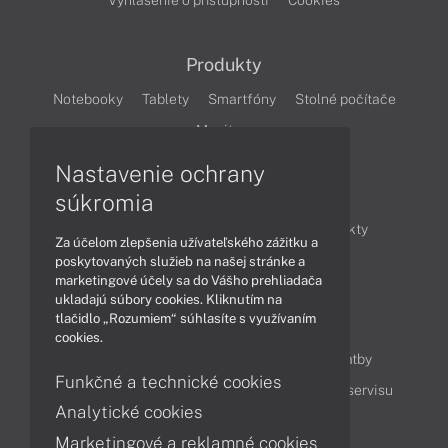
Vyhlásenie o prístupnosti
Cookies
Produkty
Notebooky
Tablety
Smartfóny
Stolné počítače
Monitory
Nastavenie ochrany
Články
súkromia
Obchodné informácie
Novinky
Produkty
Za účelom zlepšenia užívateľského zážitku a
Technológie
Videá
poskytovaných služieb na našej stránke a
marketingové účely sa do Vášho prehliadača
ukladajú súbory cookies. Kliknutím na
tlačidlo „Rozumiem“ súhlasíte s využívaním
Obsah
cookies.
Ako nakupovať
Možnosti doručenia a platby
Funkčné a technické cookies
Podpora a servis
Servisné služby
Cenník servisu
Analytické cookies
Marketingové a reklamné cookies