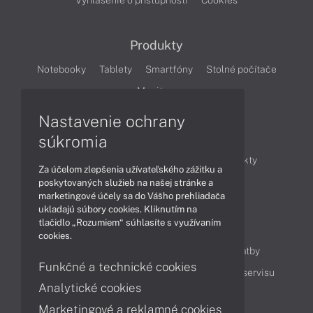
Vyhlásenie o prístupnosti
Cookies
Produkty
Notebooky
Tablety
Smartfóny
Stolné počítače
Monitory
Nastavenie ochrany
Články
súkromia
Obchodné informácie
Novinky
Produkty
Za účelom zlepšenia užívateľského zážitku a
Technológie
Videá
poskytovaných služieb na našej stránke a
marketingové účely sa do Vášho prehliadača
ukladajú súbory cookies. Kliknutím na
tlačidlo „Rozumiem“ súhlasíte s využívaním
Obsah
cookies.
Ako nakupovať
Možnosti doručenia a platby
Funkčné a technické cookies
Podpora a servis
Servisné služby
Cenník servisu
Analytické cookies
Marketingové a reklamné cookies