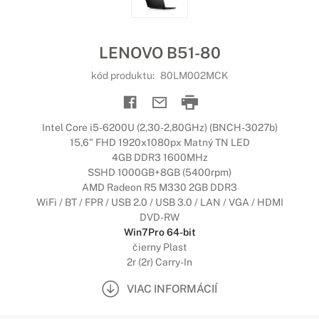
LENOVO B51-80
kód produktu:
80LM002MCK
Intel Core i5-6200U (2,30-2,80GHz) (BNCH-3027b)
15,6" FHD 1920x1080px Matný TN LED
4GB DDR3 1600MHz
SSHD 1000GB+8GB (5400rpm)
AMD Radeon R5 M330 2GB DDR3
WiFi / BT / FPR / USB 2.0 / USB 3.0 / LAN / VGA / HDMI
DVD-RW
Win7Pro 64-bit
čierny Plast
2r (2r) Carry-In
VIAC INFORMÁCIÍ