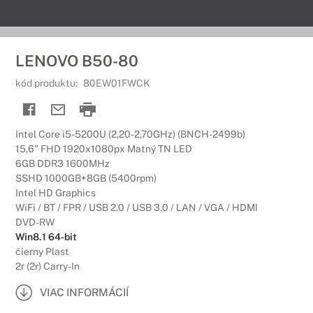
LENOVO B50-80
kód produktu:
80EW01FWCK
Intel Core i5-5200U (2,20-2,70GHz) (BNCH-2499b)
15,6" FHD 1920x1080px Matný TN LED
6GB DDR3 1600MHz
SSHD 1000GB+8GB (5400rpm)
Intel HD Graphics
WiFi / BT / FPR / USB 2.0 / USB 3.0 / LAN / VGA / HDMI
DVD-RW
Win8.1 64-bit
čierny Plast
2r (2r) Carry-In
VIAC INFORMÁCIÍ