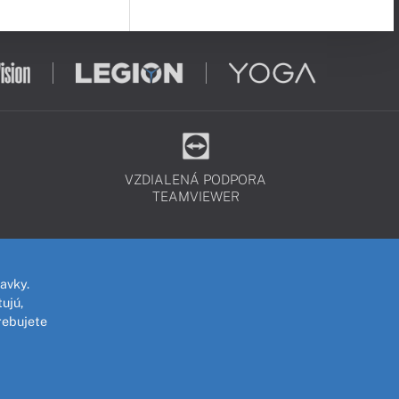
VZDIALENÁ PODPORA
TEAMVIEWER
avky.
ujú,
rebujete