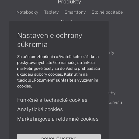
Produkty
Notebooky
Tablety
Smartfóny
Stolné počítače
Monitory
Nastavenie ochrany
Články
súkromia
Obchodné informácie
Novinky
Produkty
Za účelom zlepšenia užívateľského zážitku a
Technológie
Videá
poskytovaných služieb na našej stránke a
marketingové účely sa do Vášho prehliadača
ukladajú súbory cookies. Kliknutím na
tlačidlo „Rozumiem“ súhlasíte s využívaním
Obsah
cookies.
Ako nakupovať
Možnosti doručenia a platby
Funkčné a technické cookies
Podpora a servis
Servisné služby
Cenník servisu
Analytické cookies
Marketingové a reklamné cookies
Kontakty
043 4224 771
Obchodné oddelenie