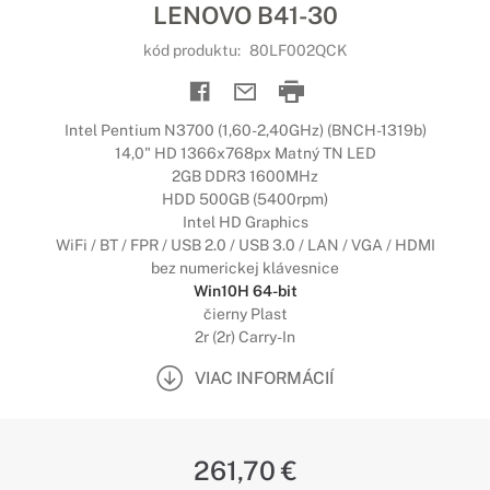
LENOVO B41-30
kód produktu:
80LF002QCK
Intel Pentium N3700 (1,60-2,40GHz) (BNCH-1319b)
14,0" HD 1366x768px Matný TN LED
2GB DDR3 1600MHz
HDD 500GB (5400rpm)
Intel HD Graphics
WiFi / BT / FPR / USB 2.0 / USB 3.0 / LAN / VGA / HDMI
bez numerickej klávesnice
Win10H 64-bit
čierny Plast
2r (2r) Carry-In
VIAC INFORMÁCIÍ
261,70 €