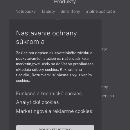
Produkty
Notebooky
Tablety
Smartfóny
Stolné počítače
Monitory
Nastavenie ochrany
Články
súkromia
Obchodné informácie
Novinky
Produkty
Za účelom zlepšenia užívateľského zážitku a
Technológie
Videá
poskytovaných služieb na našej stránke a
marketingové účely sa do Vášho prehliadača
ukladajú súbory cookies. Kliknutím na
tlačidlo „Rozumiem“ súhlasíte s využívaním
Obsah
cookies.
Ako nakupovať
Možnosti doručenia a platby
Funkčné a technické cookies
Podpora a servis
Servisné služby
Cenník servisu
Analytické cookies
Marketingové a reklamné cookies
Kontakty
043 4224 771
Obchodné oddelenie