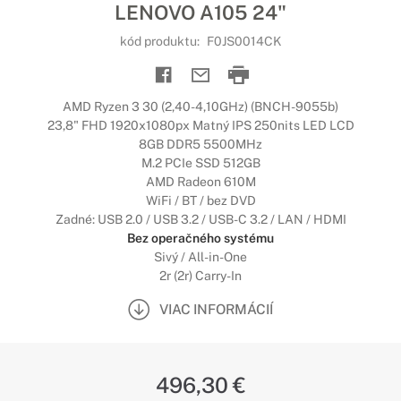
LENOVO A105 24"
kód produktu:
F0JS0014CK
AMD Ryzen 3 30 (2,40-4,10GHz) (BNCH-9055b)
23,8" FHD 1920x1080px Matný IPS 250nits LED LCD
8GB DDR5 5500MHz
M.2 PCIe SSD 512GB
AMD Radeon 610M
WiFi / BT / bez DVD
Zadné: USB 2.0 / USB 3.2 / USB-C 3.2 / LAN / HDMI
Bez operačného systému
Sivý / All-in-One
2r (2r) Carry-In
VIAC INFORMÁCIÍ
496,30 €