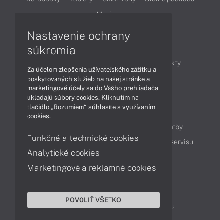
Monitory
Nastavenie ochrany
Články
súkromia
Obchodné informácie
Novinky
Produkty
Za účelom zlepšenia užívateľského zážitku a
Technológie
Videá
poskytovaných služieb na našej stránke a
marketingové účely sa do Vášho prehliadača
ukladajú súbory cookies. Kliknutím na
tlačidlo „Rozumiem“ súhlasíte s využívaním
Obsah
cookies.
Ako nakupovať
Možnosti doručenia a platby
Funkčné a technické cookies
Podpora a servis
Servisné služby
Cenník servisu
Analytické cookies
Marketingové a reklamné cookies
Kontakty
043 4224 771
Obchodné oddelenie
POVOLIŤ VŠETKO
Servisné oddelenie
Reklamácia tovaru