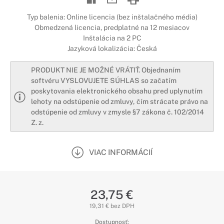
Typ balenia: Online licencia (bez inštalačného média)
Obmedzená licencia, predplatné na 12 mesiacov
Inštalácia na 2 PC
Jazyková lokalizácia: Česká
PRODUKT NIE JE MOŽNÉ VRÁTIŤ. Objednaním
softvéru VYSLOVUJETE SÚHLAS so začatím
poskytovania elektronického obsahu pred uplynutím
lehoty na odstúpenie od zmluvy, čím strácate právo na
odstúpenie od zmluvy v zmysle §7 zákona č. 102/2014
Z. z.
VIAC INFORMÁCIÍ
23,75 €
19,31 € bez DPH
Dostupnosť: