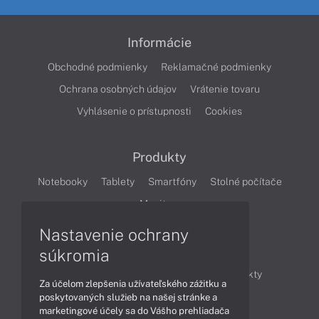
Informácie
Obchodné podmienky
Reklamačné podmienky
Ochrana osobných údajov
Vrátenie tovaru
Vyhlásenie o prístupnosti
Cookies
Produkty
Notebooky
Tablety
Smartfóny
Stolné počítače
Monitory
Nastavenie ochrany
Články
súkromia
Obchodné informácie
Novinky
Produkty
Za účelom zlepšenia užívateľského zážitku a
Technológie
Videá
poskytovaných služieb na našej stránke a
marketingové účely sa do Vášho prehliadača