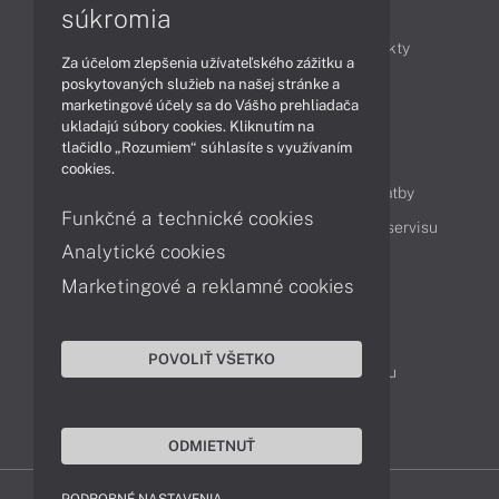
Články
súkromia
Obchodné informácie
Novinky
Produkty
Za účelom zlepšenia užívateľského zážitku a
Technológie
Videá
poskytovaných služieb na našej stránke a
marketingové účely sa do Vášho prehliadača
ukladajú súbory cookies. Kliknutím na
tlačidlo „Rozumiem“ súhlasíte s využívaním
Obsah
cookies.
Ako nakupovať
Možnosti doručenia a platby
Funkčné a technické cookies
Podpora a servis
Servisné služby
Cenník servisu
Analytické cookies
Marketingové a reklamné cookies
Kontakty
043 4224 771
Obchodné oddelenie
POVOLIŤ VŠETKO
Servisné oddelenie
Reklamácia tovaru
TeamViewer (vzdialená podpora)
ODMIETNUŤ