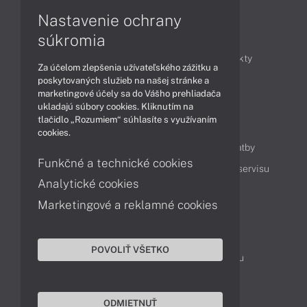
Nastavenie ochrany
Články
súkromia
Obchodné informácie
Novinky
Produkty
Za účelom zlepšenia užívateľského zážitku a
Technológie
Videá
poskytovaných služieb na našej stránke a
marketingové účely sa do Vášho prehliadača
ukladajú súbory cookies. Kliknutím na
tlačidlo „Rozumiem“ súhlasíte s využívaním
Obsah
cookies.
Ako nakupovať
Možnosti doručenia a platby
Funkčné a technické cookies
Podpora a servis
Servisné služby
Cenník servisu
Analytické cookies
Marketingové a reklamné cookies
Kontakty
043 4224 771
Obchodné oddelenie
POVOLIŤ VŠETKO
Servisné oddelenie
Reklamácia tovaru
TeamViewer (vzdialená podpora)
ODMIETNUŤ