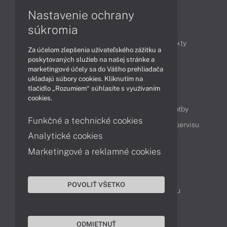
Nastavenie ochrany
Články
súkromia
Obchodné informácie
Novinky
Produkty
Za účelom zlepšenia užívateľského zážitku a
Technológie
Videá
poskytovaných služieb na našej stránke a
marketingové účely sa do Vášho prehliadača
ukladajú súbory cookies. Kliknutím na
tlačidlo „Rozumiem“ súhlasíte s využívaním
Obsah
cookies.
Ako nakupovať
Možnosti doručenia a platby
Funkčné a technické cookies
Podpora a servis
Servisné služby
Cenník servisu
Analytické cookies
Marketingové a reklamné cookies
Kontakty
043 4224 771
Obchodné oddelenie
POVOLIŤ VŠETKO
Servisné oddelenie
Reklamácia tovaru
TeamViewer (vzdialená podpora)
ODMIETNUŤ