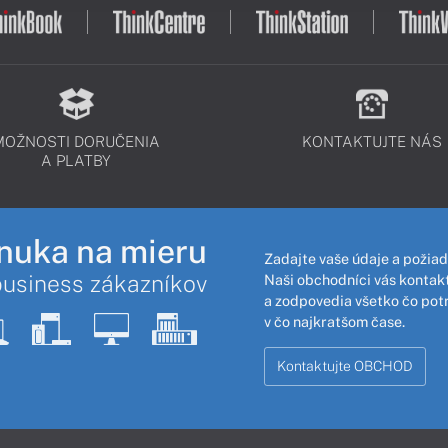
MOŽNOSTI DORUČENIA
KONTAKTUJTE NÁS
A PLATBY
nuka na mieru
Zadajte vaše údaje a požiad
business zákazníkov
Naši obchodníci vás kontakt
a zodpovedia všetko čo pot
v čo najkratšom čase.
Kontaktujte OBCHOD