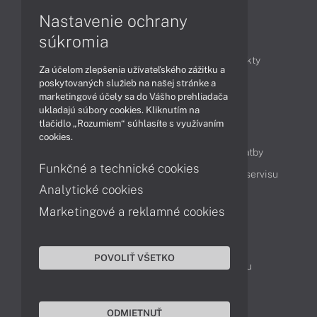
Nastavenie ochrany
Články
súkromia
Obchodné informácie
Novinky
Produkty
Za účelom zlepšenia užívateľského zážitku a
Technológie
Videá
poskytovaných služieb na našej stránke a
marketingové účely sa do Vášho prehliadača
ukladajú súbory cookies. Kliknutím na
tlačidlo „Rozumiem“ súhlasíte s využívaním
Obsah
cookies.
Ako nakupovať
Možnosti doručenia a platby
Funkčné a technické cookies
Podpora a servis
Servisné služby
Cenník servisu
Analytické cookies
Marketingové a reklamné cookies
Kontakty
043 4224 771
Obchodné oddelenie
POVOLIŤ VŠETKO
Servisné oddelenie
Reklamácia tovaru
TeamViewer (vzdialená podpora)
ODMIETNUŤ