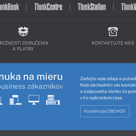
MOŽNOSTI DORUČENIA
KONTAKTUJTE NÁS
A PLATBY
nuka na mieru
Zadajte vaše údaje a požiad
business zákazníkov
Naši obchodníci vás kontakt
a zodpovedia všetko čo pot
v čo najkratšom čase.
Kontaktujte OBCHOD