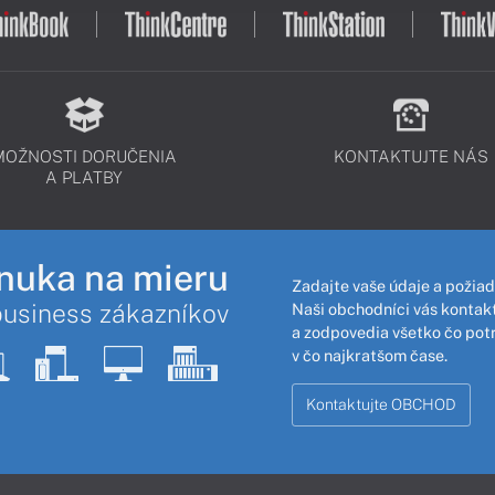
MOŽNOSTI DORUČENIA
KONTAKTUJTE NÁS
A PLATBY
nuka na mieru
Zadajte vaše údaje a požiad
business zákazníkov
Naši obchodníci vás kontakt
a zodpovedia všetko čo pot
v čo najkratšom čase.
Kontaktujte OBCHOD